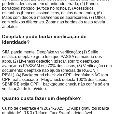
perfeitos demais ou em quantidade errada, (4) Fundo
borrado/distorcido (IA foca no rosto), (5) Acessórios
estranhos (brincos assimétricos, óculos derretendo), (6)
Mãos com dedos a mais/menos se aparecerem, (7) Olhos
com reflexos diferentes. Zoom nas bordas do rosto revela
artefatos.
Deepfake pode burlar verificação de
identidade?
SIM, parcialmente! Deepfake vs verificação: (1) Selfie
estática: deepfake gera foto que PASSA na maioria dos
apps, (2) Liveness detection (piscar, sorrir): deepfakes
avançados PASSAM em 70% dos casos, (3) Verificação com
documento: deepfake não ajuda (precisa de RG/CNH
REAL), (4) Background check via CPF: deepfake NÃO tem
CPF real associado - FlagCheck detecta 100% dos casos.
SEMPRE exija CPF + background check, não confie só em
verificação de foto/vídeo.
Quanto custa fazer um deepfake?
Custo de deepfake em 2024-2025: (1) Apps gratuitos (baixa
qualidade): R$ 0 (Reface, FaceSwap) - detectável