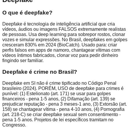
O que é deepfake?
Deepfake é tecnologia de inteligência artificial que cria
vídeos, áudios ou imagens FALSOS extremamente realistas
de pessoas. Usa deep learning para sobrepor rostos, clonar
vozes e simular expressões. No Brasil, deepfakes em golpes
cresceram 830% em 2024 (BioCatch). Usado para: criar
perfis falsos em apps de namoro, chantagear vítimas com
vídeos íntimos fabricados, clonar voz para pedir dinheiro
fingindo ser familiar.
Deepfake é crime no Brasil?
Deepfake em SI não é crime tipificado no Código Penal
brasileiro (2024). PORÉM, USO de deepfake para crimes é
punível: (1) Estelionato (art. 171) se usar para golpes
financeiros - pena 1-5 anos, (2) Difamação (art. 139) se
prejudicar reputação - pena 3 meses-1 ano, (3) Extorsão (art.
158) se chantagear vítima - pena 4-10 anos, (4) Pornografia
(art. 218-C) se criar deepfake sexual sem consentimento -
pena 1-5 anos. Projetos de lei específicos tramitam no
Congresso.