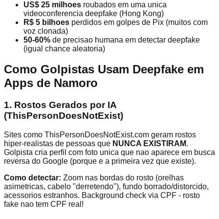
US$ 25 milhoes
roubados em uma unica
videoconferencia deepfake (Hong Kong)
R$ 5 bilhoes
perdidos em golpes de Pix (muitos com
voz clonada)
50-60%
de precisao humana em detectar deepfake
(igual chance aleatoria)
Como Golpistas Usam Deepfake em
Apps de Namoro
1. Rostos Gerados por IA
(ThisPersonDoesNotExist)
Sites como ThisPersonDoesNotExist.com geram rostos
hiper-realistas de pessoas que
NUNCA EXISTIRAM
.
Golpista cria perfil com foto unica que nao aparece em busca
reversa do Google (porque e a primeira vez que existe).
Como detectar:
Zoom nas bordas do rosto (orelhas
asimetricas, cabelo "derretendo"), fundo borrado/distorcido,
acessorios estranhos. Background check via CPF - rosto
fake nao tem CPF real!