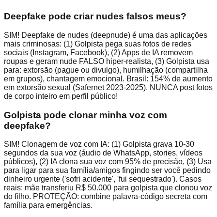
Deepfake pode criar nudes falsos meus?
SIM! Deepfake de nudes (deepnude) é uma das aplicações
mais criminosas: (1) Golpista pega suas fotos de redes
sociais (Instagram, Facebook), (2) Apps de IA removem
roupas e geram nude FALSO hiper-realista, (3) Golpista usa
para: extorsão (pague ou divulgo), humilhação (compartilha
em grupos), chantagem emocional. Brasil: 154% de aumento
em extorsão sexual (Safernet 2023-2025). NUNCA post fotos
de corpo inteiro em perfil público!
Golpista pode clonar minha voz com
deepfake?
SIM! Clonagem de voz com IA: (1) Golpista grava 10-30
segundos da sua voz (áudio de WhatsApp, stories, vídeos
públicos), (2) IA clona sua voz com 95% de precisão, (3) Usa
para ligar para sua família/amigos fingindo ser você pedindo
dinheiro urgente ('sofri acidente', 'fui sequestrado'). Casos
reais: mãe transferiu R$ 50.000 para golpista que clonou voz
do filho. PROTEÇÃO: combine palavra-código secreta com
família para emergências.