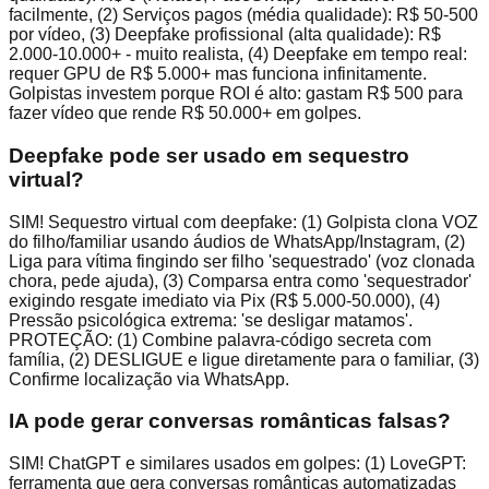
facilmente, (2) Serviços pagos (média qualidade): R$ 50-500
por vídeo, (3) Deepfake profissional (alta qualidade): R$
2.000-10.000+ - muito realista, (4) Deepfake em tempo real:
requer GPU de R$ 5.000+ mas funciona infinitamente.
Golpistas investem porque ROI é alto: gastam R$ 500 para
fazer vídeo que rende R$ 50.000+ em golpes.
Deepfake pode ser usado em sequestro
virtual?
SIM! Sequestro virtual com deepfake: (1) Golpista clona VOZ
do filho/familiar usando áudios de WhatsApp/Instagram, (2)
Liga para vítima fingindo ser filho 'sequestrado' (voz clonada
chora, pede ajuda), (3) Comparsa entra como 'sequestrador'
exigindo resgate imediato via Pix (R$ 5.000-50.000), (4)
Pressão psicológica extrema: 'se desligar matamos'.
PROTEÇÃO: (1) Combine palavra-código secreta com
família, (2) DESLIGUE e ligue diretamente para o familiar, (3)
Confirme localização via WhatsApp.
IA pode gerar conversas românticas falsas?
SIM! ChatGPT e similares usados em golpes: (1) LoveGPT:
ferramenta que gera conversas românticas automatizadas