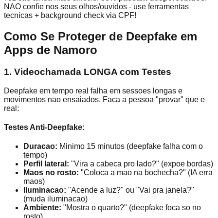
NAO confie nos seus olhos/ouvidos - use ferramentas
tecnicas + background check via CPF!
Como Se Proteger de Deepfake em
Apps de Namoro
1. Videochamada LONGA com Testes
Deepfake em tempo real falha em sessoes longas e
movimentos nao ensaiados. Faca a pessoa "provar" que e
real:
Testes Anti-Deepfake:
Duracao:
Minimo 15 minutos (deepfake falha com o
tempo)
Perfil lateral:
"Vira a cabeca pro lado?" (expoe bordas)
Maos no rosto:
"Coloca a mao na bochecha?" (IA erra
maos)
Iluminacao:
"Acende a luz?" ou "Vai pra janela?"
(muda iluminacao)
Ambiente:
"Mostra o quarto?" (deepfake foca so no
rosto)