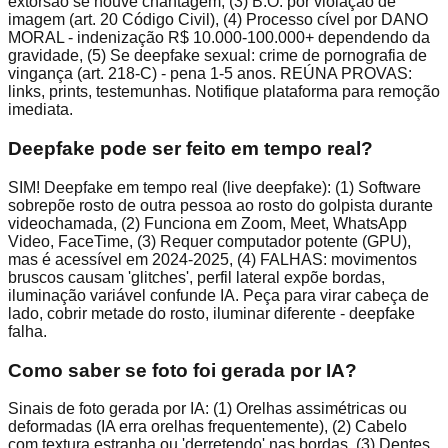
extorsão se houve chantagem, (3) B.O. por violação de
imagem (art. 20 Código Civil), (4) Processo cível por DANO
MORAL - indenização R$ 10.000-100.000+ dependendo da
gravidade, (5) Se deepfake sexual: crime de pornografia de
vingança (art. 218-C) - pena 1-5 anos. REÚNA PROVAS:
links, prints, testemunhas. Notifique plataforma para remoção
imediata.
Deepfake pode ser feito em tempo real?
SIM! Deepfake em tempo real (live deepfake): (1) Software
sobrepõe rosto de outra pessoa ao rosto do golpista durante
videochamada, (2) Funciona em Zoom, Meet, WhatsApp
Video, FaceTime, (3) Requer computador potente (GPU),
mas é acessível em 2024-2025, (4) FALHAS: movimentos
bruscos causam 'glitches', perfil lateral expõe bordas,
iluminação variável confunde IA. Peça para virar cabeça de
lado, cobrir metade do rosto, iluminar diferente - deepfake
falha.
Como saber se foto foi gerada por IA?
Sinais de foto gerada por IA: (1) Orelhas assimétricas ou
deformadas (IA erra orelhas frequentemente), (2) Cabelo
com textura estranha ou 'derretendo' nas bordas, (3) Dentes