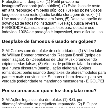
Proteções anti-deepfake: (1) Perfil privado no
Instagram/Facebook (não público), (2) Evite fotos de rosto
em alta resolução em perfis públicos, (3) Não poste vídeos
longos com seu rosto (áudio facilita clonagem de voz), (4)
Use marca d'água discreta em fotos, (5) Desative opção de
download de fotos no Instagram, (6) Faça busca reversa
PERIÓDICA das suas próprias fotos para detectar uso
indevido. 100% de proteção é impossível, mas dificulta uso.
Deepfake de famosos é usado em golpes?
SIM! Golpes com deepfake de celebridades: (1) Vídeo fake
de William Bonner promovendo 'Resgata Brasil' (golpe de
indenização), (2) Deepfakes de Elon Musk promovendo
criptomoedas falsas, (3) Vídeos de políticos falando coisas
que nunca disseram (manipulação eleitoral). Golpes
românticos: perfis usando deepfakes de atores/modelos para
parecer mais convincente. Se parece bom demais para ser
verdade (celebridade te mandando mensagem) - É GOLPE!
Posso processar quem fez deepfake meu?
SIM! Ações legais contra deepfake: (1) B.O. por
difamação/calúnia se prejudicou reputação, (2) B.O. por