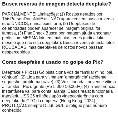
Busca reversa de imagem detecta deepfake?
PARCIALMENTE! Limitações: (1) Rostos gerados por
ThisPersonDoesNotExist NÃO aparecem em busca reversa
(são ÚNICOS, nunca existiram), (2) Deepfakes de
celebridades podem aparecer se imagem original for
famosa, (3) FlagCheck Busca por Imagem ajuda encontrar
perfis com MESMA foto em múltiplas redes (indica fake,
mesmo que não seja deepfake). Busca reversa detecta fotos
ROUBADAS, mas deepfakes de rostos novos passam
despercebidos.
Como deepfake é usado no golpe do Pix?
Deepfake + Pix: (1) Golpista clona voz de familiar (filho, pai,
cônjuge), (2) Liga para vítima em 'emergência' (acidente,
sequestro, problema grave), (3) Voz clonada convence vítima
a transferir Pix urgente (R$ 5.000-50.000+), (4) Transferência
instantânea vai para conta laranja. Casos reais: funcionária
transferiu US$ 25 milhões após videoconferência com
deepfake do CFO da empresa (Hong Kong, 2024).
PROTEÇÃO: sempre DESLIGUE e religue para número
conhecido.