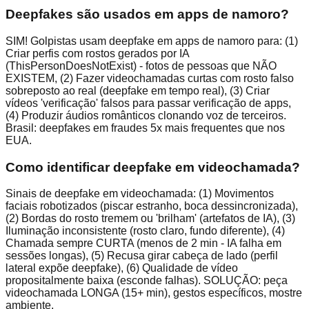
Deepfakes são usados em apps de namoro?
SIM! Golpistas usam deepfake em apps de namoro para: (1)
Criar perfis com rostos gerados por IA
(ThisPersonDoesNotExist) - fotos de pessoas que NÃO
EXISTEM, (2) Fazer videochamadas curtas com rosto falso
sobreposto ao real (deepfake em tempo real), (3) Criar
vídeos 'verificação' falsos para passar verificação de apps,
(4) Produzir áudios românticos clonando voz de terceiros.
Brasil: deepfakes em fraudes 5x mais frequentes que nos
EUA.
Como identificar deepfake em videochamada?
Sinais de deepfake em videochamada: (1) Movimentos
faciais robotizados (piscar estranho, boca dessincronizada),
(2) Bordas do rosto tremem ou 'brilham' (artefatos de IA), (3)
Iluminação inconsistente (rosto claro, fundo diferente), (4)
Chamada sempre CURTA (menos de 2 min - IA falha em
sessões longas), (5) Recusa girar cabeça de lado (perfil
lateral expõe deepfake), (6) Qualidade de vídeo
propositalmente baixa (esconde falhas). SOLUÇÃO: peça
videochamada LONGA (15+ min), gestos específicos, mostre
ambiente.