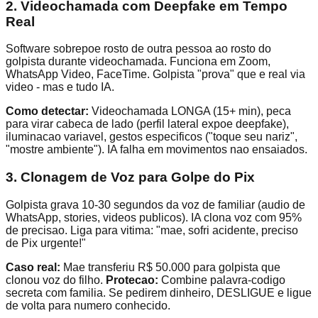
2. Videochamada com Deepfake em Tempo
Real
Software sobrepoe rosto de outra pessoa ao rosto do
golpista durante videochamada. Funciona em Zoom,
WhatsApp Video, FaceTime. Golpista "prova" que e real via
video - mas e tudo IA.
Como detectar:
Videochamada LONGA (15+ min), peca
para virar cabeca de lado (perfil lateral expoe deepfake),
iluminacao variavel, gestos especificos ("toque seu nariz",
"mostre ambiente"). IA falha em movimentos nao ensaiados.
3. Clonagem de Voz para Golpe do Pix
Golpista grava 10-30 segundos da voz de familiar (audio de
WhatsApp, stories, videos publicos). IA clona voz com 95%
de precisao. Liga para vitima: "mae, sofri acidente, preciso
de Pix urgente!"
Caso real:
Mae transferiu R$ 50.000 para golpista que
clonou voz do filho.
Protecao:
Combine palavra-codigo
secreta com familia. Se pedirem dinheiro, DESLIGUE e ligue
de volta para numero conhecido.