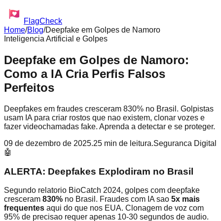
FlagCheck
Home
/
Blog
/
Deepfake em Golpes de Namoro
Inteligencia Artificial e Golpes
Deepfake em Golpes de Namoro:
Como a IA Cria Perfis Falsos
Perfeitos
Deepfakes em fraudes cresceram 830% no Brasil. Golpistas
usam IA para criar rostos que nao existem, clonar vozes e
fazer videochamadas fake. Aprenda a detectar e se proteger.
09 de dezembro de 2025
.
25 min de leitura
.
Seguranca Digital
🤖
ALERTA: Deepfakes Explodiram no Brasil
Segundo relatorio BioCatch 2024, golpes com deepfake
cresceram
830%
no Brasil. Fraudes com IA sao
5x mais
frequentes
aqui do que nos EUA. Clonagem de voz com
95% de precisao requer apenas 10-30 segundos de audio.