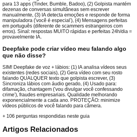
para 13 apps (Tinder, Bumble, Badoo), (2) Golpista mantém
dezenas de conversas simultâneas sem escrever
manualmente, (3) IA detecta emoções e responde de forma
manipuladora ('você é especial'), (4) Mensagens perfeitas
em português (diferente de scammers estrangeiros com
erros). Sinal: respostas MUITO rápidas e perfeitas 24h/dia =
provavelmente IA.
Deepfake pode criar vídeo meu falando algo
que não disse?
SIM! Deepfake de voz + lábios: (1) IA analisa vídeos seus
existentes (redes sociais), (2) Gera vídeo com seu rosto
falando QUALQUER texto que golpista escrever, (3)
Sincroniza lábios com áudio gerado, (4) Usado para:
difamação, chantagem ('vou divulgar você confessando
crime'), fraudes empresariais. Qualidade melhorando
exponencialmente a cada ano. PROTEÇÃO: minimize
vídeos públicos de você falando para câmera.
+
106
perguntas respondidas neste guia
Artigos Relacionados