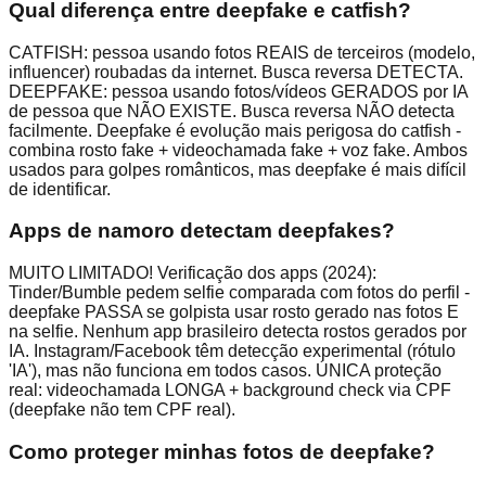
Qual diferença entre deepfake e catfish?
CATFISH: pessoa usando fotos REAIS de terceiros (modelo,
influencer) roubadas da internet. Busca reversa DETECTA.
DEEPFAKE: pessoa usando fotos/vídeos GERADOS por IA
de pessoa que NÃO EXISTE. Busca reversa NÃO detecta
facilmente. Deepfake é evolução mais perigosa do catfish -
combina rosto fake + videochamada fake + voz fake. Ambos
usados para golpes românticos, mas deepfake é mais difícil
de identificar.
Apps de namoro detectam deepfakes?
MUITO LIMITADO! Verificação dos apps (2024):
Tinder/Bumble pedem selfie comparada com fotos do perfil -
deepfake PASSA se golpista usar rosto gerado nas fotos E
na selfie. Nenhum app brasileiro detecta rostos gerados por
IA. Instagram/Facebook têm detecção experimental (rótulo
'IA'), mas não funciona em todos casos. ÚNICA proteção
real: videochamada LONGA + background check via CPF
(deepfake não tem CPF real).
Como proteger minhas fotos de deepfake?