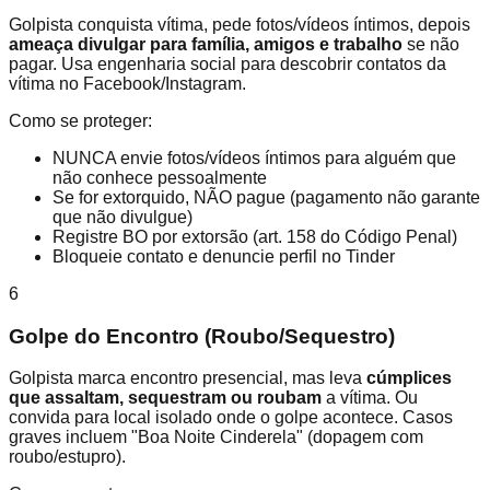
Golpista conquista vítima, pede fotos/vídeos íntimos, depois
ameaça divulgar para família, amigos e trabalho
se não
pagar. Usa engenharia social para descobrir contatos da
vítima no Facebook/Instagram.
Como se proteger:
NUNCA envie fotos/vídeos íntimos para alguém que
não conhece pessoalmente
Se for extorquido, NÃO pague (pagamento não garante
que não divulgue)
Registre BO por extorsão (art. 158 do Código Penal)
Bloqueie contato e denuncie perfil no Tinder
6
Golpe do Encontro (Roubo/Sequestro)
Golpista marca encontro presencial, mas leva
cúmplices
que assaltam, sequestram ou roubam
a vítima. Ou
convida para local isolado onde o golpe acontece. Casos
graves incluem "Boa Noite Cinderela" (dopagem com
roubo/estupro).