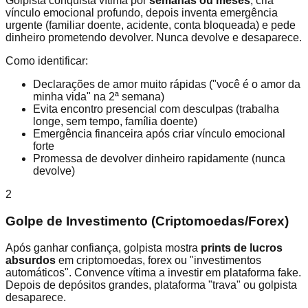
Golpista conquista vítima por
semanas ou meses
, cria
vínculo emocional profundo, depois inventa emergência
urgente (familiar doente, acidente, conta bloqueada) e pede
dinheiro prometendo devolver. Nunca devolve e desaparece.
Como identificar:
Declarações de amor muito rápidas ("você é o amor da
minha vida" na 2ª semana)
Evita encontro presencial com desculpas (trabalha
longe, sem tempo, família doente)
Emergência financeira após criar vínculo emocional
forte
Promessa de devolver dinheiro rapidamente (nunca
devolve)
2
Golpe de Investimento (Criptomoedas/Forex)
Após ganhar confiança, golpista mostra
prints de lucros
absurdos
em criptomoedas, forex ou "investimentos
automáticos". Convence vítima a investir em plataforma fake.
Depois de depósitos grandes, plataforma "trava" ou golpista
desaparece.