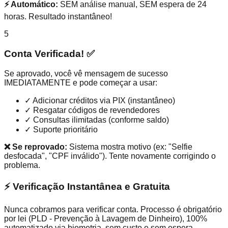
⚡ Automático:
SEM análise manual, SEM espera de 24
horas. Resultado instantâneo!
5
Conta Verificada! ✅
Se aprovado, você vê mensagem de sucesso
IMEDIATAMENTE e pode começar a usar:
✓
Adicionar créditos via PIX (instantâneo)
✓
Resgatar códigos de revendedores
✓
Consultas ilimitadas (conforme saldo)
✓
Suporte prioritário
❌ Se reprovado:
Sistema mostra motivo (ex: "Selfie
desfocada", "CPF inválido"). Tente novamente corrigindo o
problema.
⚡ Verificação Instantânea e Gratuita
Nunca cobramos para verificar conta. Processo é obrigatório
por lei (PLD - Prevenção à Lavagem de Dinheiro), 100%
automatizado via biometria, sem custo e sem espera.