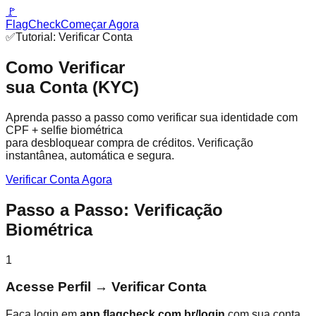
🚩
FlagCheck
Começar Agora
✅
Tutorial: Verificar Conta
Como Verificar
sua Conta (KYC)
Aprenda passo a passo como verificar sua identidade com
CPF + selfie biométrica
para desbloquear compra de créditos. Verificação
instantânea, automática e segura.
Verificar Conta Agora
Passo a Passo: Verificação
Biométrica
1
Acesse Perfil → Verificar Conta
Faça login em
app.flagcheck.com.br/login
com sua conta