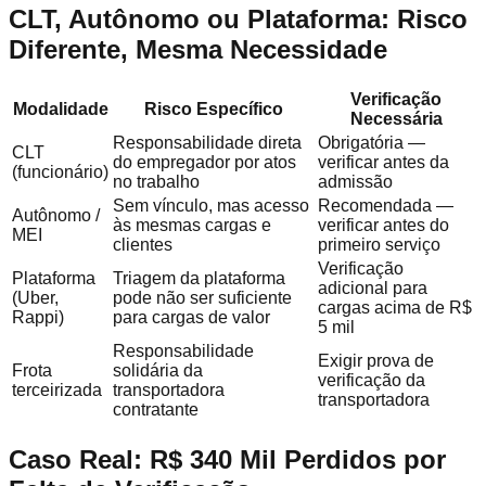
CLT, Autônomo ou Plataforma: Risco
Diferente, Mesma Necessidade
Verificação
Modalidade
Risco Específico
Necessária
Responsabilidade direta
Obrigatória —
CLT
do empregador por atos
verificar antes da
(funcionário)
no trabalho
admissão
Sem vínculo, mas acesso
Recomendada —
Autônomo /
às mesmas cargas e
verificar antes do
MEI
clientes
primeiro serviço
Verificação
Plataforma
Triagem da plataforma
adicional para
(Uber,
pode não ser suficiente
cargas acima de R$
Rappi)
para cargas de valor
5 mil
Responsabilidade
Exigir prova de
Frota
solidária da
verificação da
terceirizada
transportadora
transportadora
contratante
Caso Real: R$ 340 Mil Perdidos por