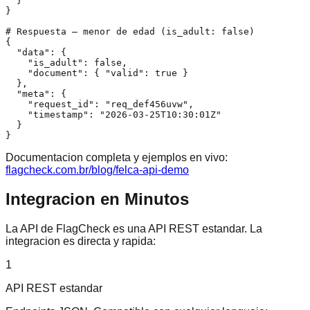
  }

}

# Respuesta — menor de edad (is_adult: false)

{

  "data": {

    "is_adult": false,

    "document": { "valid": true }

  },

  "meta": {

    "request_id": "req_def456uvw",

    "timestamp": "2026-03-25T10:30:01Z"

  }

}
Documentacion completa y ejemplos en vivo:
flagcheck.com.br/blog/felca-api-demo
Integracion en Minutos
La API de FlagCheck es una API REST estandar. La
integracion es directa y rapida:
1
API REST estandar