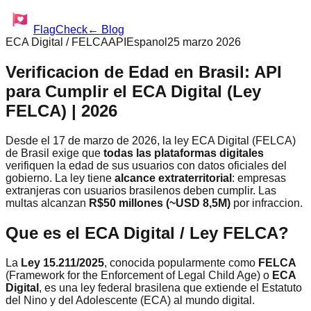
FlagCheck
← Blog
ECA Digital / FELCA
API
Espanol
25 marzo 2026
Verificacion de Edad en Brasil: API
para Cumplir el ECA Digital (Ley
FELCA) | 2026
Desde el 17 de marzo de 2026, la ley ECA Digital (FELCA)
de Brasil exige que
todas las plataformas digitales
verifiquen la edad de sus usuarios con datos oficiales del
gobierno. La ley tiene
alcance extraterritorial
: empresas
extranjeras con usuarios brasilenos deben cumplir. Las
multas alcanzan
R$50 millones (~USD 8,5M)
por infraccion.
Que es el ECA Digital / Ley FELCA?
La
Ley 15.211/2025
, conocida popularmente como
FELCA
(Framework for the Enforcement of Legal Child Age) o
ECA
Digital
, es una ley federal brasilena que extiende el Estatuto
del Nino y del Adolescente (ECA) al mundo digital.