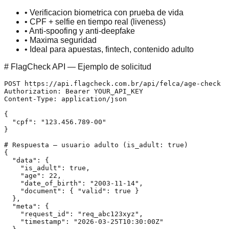
• Verificacion biometrica con prueba de vida
• CPF + selfie en tiempo real (liveness)
• Anti-spoofing y anti-deepfake
• Maxima seguridad
• Ideal para apuestas, fintech, contenido adulto
# FlagCheck API — Ejemplo de solicitud
POST https://api.flagcheck.com.br/api/felca/age-check

Authorization: Bearer YOUR_API_KEY

Content-Type: application/json

{

  "cpf": "123.456.789-00"

}

# Respuesta — usuario adulto (is_adult: true)

{

  "data": {

    "is_adult": true,

    "age": 22,

    "date_of_birth": "2003-11-14",

    "document": { "valid": true }

  },

  "meta": {

    "request_id": "req_abc123xyz",

    "timestamp": "2026-03-25T10:30:00Z"
