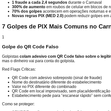
1 fraude a cada 2,4 segundos
durante o Carnaval
300% de aumento
em roubos de celular em blocos de r
70% dos golpes
acontecem em operações noturnas e e
Novas regras PIX (MED 2.0)
podem reduzir golpes em 
7 Golpes de PIX Mais Comuns no Carn
1
Golpe do QR Code Falso
Golpistas
colam adesivo com QR Code falso sobre o legít
mas o dinheiro vai para conta do golpista.
Red Flags Críticas:
QR Code com adesivo sobreposto (sinal de fraude)
Nome do destinatário diferente do estabelecimento
Valor no PIX diferente do combinado
QR Code em local improvisado, sem placa/identificação 
Estabelecimento pede para "escanear rápido" sem confe
Como se proteger: