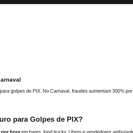
arnaval
ara golpes de PIX. No Carnaval, fraudes aumentam 300% por ro
uro para Golpes de PIX?
 por hora
em bares, food trucks, Ubers e vendedores ambulante