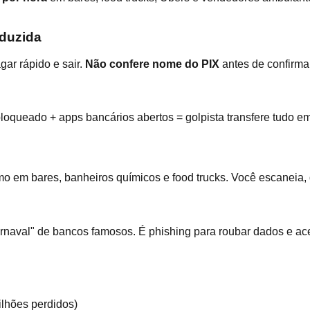
eduzida
gar rápido e sair.
Não confere nome do PIX
antes de confirmar
bloqueado + apps bancários abertos = golpista transfere tudo e
mo em bares, banheiros químicos e food trucks. Você escaneia, d
naval" de bancos famosos. É phishing para roubar dados e ac
lhões perdidos)