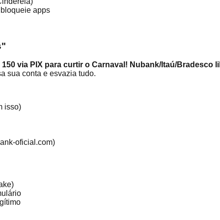
inderela)
 bloqueie apps
s"
150 via PIX para curtir o Carnaval! Nubank/Itaú/Bradesco l
a sua conta e esvazia tudo.
 isso)
ank-oficial.com)
ake)
ulário
egítimo