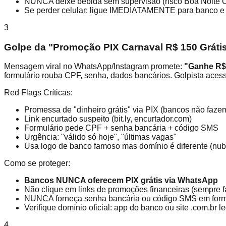
NUNCA deixe bebida sem supervisão (risco Boa Noite C
Se perder celular: ligue IMEDIATAMENTE para banco e
3
Golpe da "Promoção PIX Carnaval R$ 150 Gráti
Mensagem viral no WhatsApp/Instagram promete:
"Ganhe R$ 
formulário rouba CPF, senha, dados bancários. Golpista acess
Red Flags Críticas:
Promessa de "dinheiro grátis" via PIX (bancos não fazem
Link encurtado suspeito (bit.ly, encurtador.com)
Formulário pede CPF + senha bancária + código SMS
Urgência: "válido só hoje", "últimas vagas"
Usa logo de banco famoso mas domínio é diferente (nub
Como se proteger:
Bancos NUNCA oferecem PIX grátis via WhatsApp
Não clique em links de promoções financeiras (sempre f
NUNCA forneça senha bancária ou código SMS em form
Verifique domínio oficial: app do banco ou site .com.br l
4