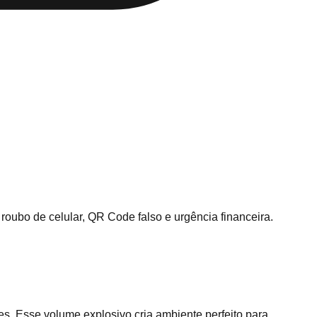
ubo de celular, QR Code falso e urgência financeira.
s. Esse volume explosivo cria ambiente perfeito para