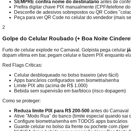
SEMPRE confira nome do destinatário
antes de confi
Prefira digitar chave PIX manualmente (CPF/telefone do
Desconfie de adesivos sobrepostos ou QR Codes "colad
Peça para ver QR Code no celular do vendedor (mais s
2
Golpe do Celular Roubado (+ Boa Noite Cinderela
Furto de celular explode no Carnaval. Golpista pega celular
j
dopam vítima em bar, pegam celular e fazem PIX enquanto el
Red Flags Críticas:
Celular desbloqueado no bolso traseiro (alvo fácil)
Apps bancários configurados sem biometria/senha
Limite PIX alto (acima de R$ 1.000)
Bebida sem supervisão em bar/bloco (risco dopagem)
Como se proteger:
Reduza limite PIX para R$ 200-500
antes do Carnaval
Ative "Modo Rua" do banco (limite especial quando sai 
Configure biometria/senha em TODOS apps bancários
Guarde celular no bolso da frente ou pochete com zíper