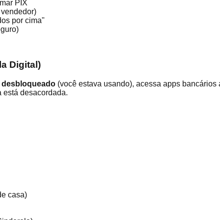
rmar PIX
 vendedor)
os por cima"
eguro)
 Digital)
á desbloqueado
(você estava usando), acessa apps bancários a
a está desacordada.
de casa)