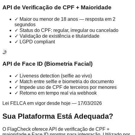
API de Verificação de CPF + Maioridade
✓
Maior ou menor de 18 anos — resposta em 2
segundos
✓
Status do CPF: regular, irregular ou cancelado
✓
Validação de existência e titularidade
✓
LGPD compliant
🤳
API de Face ID (Biometria Facial)
✓
Liveness detection (selfie ao vivo)
✓
Match entre selfie e biometria do documento
✓
Impede uso de CPF de terceiros por menores
✓
Retorno em tempo real via webhook
Lei FELCA em vigor desde hoje — 17/03/2026
Sua Plataforma Está Adequada?
O FlagCheck oferece API de verificação de CPF +
maioridade e Face ID prontos para integração. Utilizado por