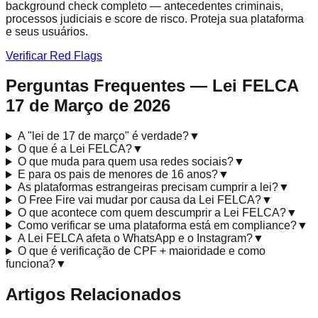
background check completo — antecedentes criminais,
processos judiciais e score de risco. Proteja sua plataforma
e seus usuários.
Verificar Red Flags
Perguntas Frequentes — Lei FELCA
17 de Março de 2026
A "lei de 17 de março" é verdade?
▼
O que é a Lei FELCA?
▼
O que muda para quem usa redes sociais?
▼
E para os pais de menores de 16 anos?
▼
As plataformas estrangeiras precisam cumprir a lei?
▼
O Free Fire vai mudar por causa da Lei FELCA?
▼
O que acontece com quem descumprir a Lei FELCA?
▼
Como verificar se uma plataforma está em compliance?
▼
A Lei FELCA afeta o WhatsApp e o Instagram?
▼
O que é verificação de CPF + maioridade e como
funciona?
▼
Artigos Relacionados