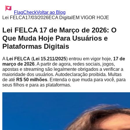
FlagCheck
Voltar ao Blog
Lei FELCA
17/03/2026
ECA Digital
EM VIGOR HOJE
Lei FELCA 17 de Março de 2026: O
Que Muda Hoje Para Usuários e
Plataformas Digitais
A
Lei FELCA
(
Lei 15.211/2025
) entrou em vigor hoje,
17 de
março de 2026
. A partir de agora, redes sociais, jogos,
apostas e streaming são legalmente obrigados a verificar a
maioridade dos usuários. Autodeclaração proibida. Multas
de até
R$ 50 milhões
. Entenda o que muda para você, para
seus filhos e para as plataformas.