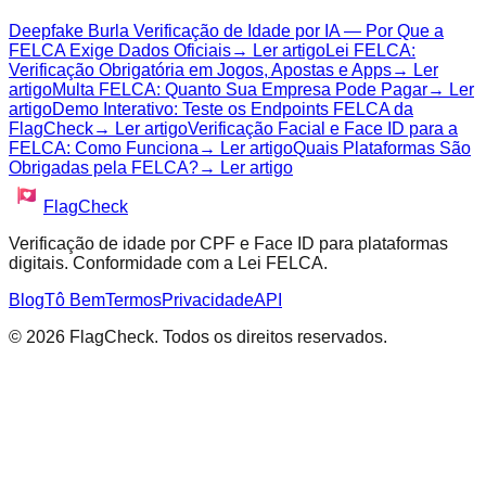
Deepfake Burla Verificação de Idade por IA — Por Que a
FELCA Exige Dados Oficiais
→ Ler artigo
Lei FELCA:
Verificação Obrigatória em Jogos, Apostas e Apps
→ Ler
artigo
Multa FELCA: Quanto Sua Empresa Pode Pagar
→ Ler
artigo
Demo Interativo: Teste os Endpoints FELCA da
FlagCheck
→ Ler artigo
Verificação Facial e Face ID para a
FELCA: Como Funciona
→ Ler artigo
Quais Plataformas São
Obrigadas pela FELCA?
→ Ler artigo
FlagCheck
Verificação de idade por CPF e Face ID para plataformas
digitais. Conformidade com a Lei FELCA.
Blog
Tô Bem
Termos
Privacidade
API
© 2026 FlagCheck. Todos os direitos reservados.