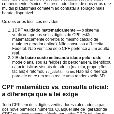
conhecimento técnico. É o resultado direto de dois erros que
muitas plataformas cometem ao contratar a solução mais
barata disponível.
Os dois erros técnicos no vídeo
1
CPF validado matematicamente
— o sistema
verificou apenas se os dígitos do CPF estão
matematicamente corretos (o mesmo cálculo de
qualquer gerador online). Não consultou a Receita
Federal. Não verificou se o CPF pertence a um adulto
real.
2
IA de baixo custo estimando idade pelo rosto
— o
modelo analisou as feições do personagem, identificou
características visuais de adulto (maxilar, proporções
faciais) e retornou
. Não há diferença
is_adult: true
para ele entre um rosto real e uma renderização 3D.
CPF matemático vs. consulta oficial:
a diferença que a lei exige
Todo CPF tem dois dígitos verificadores calculados a partir
dos nove primeiros números. Qualquer site de "gerador de
CPF" usa esse mesmo cálculo para criar CPFs válidos do