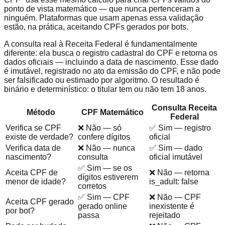
ponto de vista matemático — que nunca pertenceram a
ninguém. Plataformas que usam apenas essa validação
estão, na prática, aceitando CPFs gerados por bots.
A consulta real à Receita Federal é fundamentalmente
diferente: ela busca o registro cadastral do CPF e retorna os
dados oficiais — incluindo a data de nascimento. Esse dado
é imutável, registrado no ato da emissão do CPF, e não pode
ser falsificado ou estimado por algoritmo. O resultado é
binário e determinístico: o titular tem ou não tem 18 anos.
Consulta Receita
Método
CPF Matemático
Federal
Verifica se CPF
❌ Não — só
✅ Sim — registro
existe de verdade?
confere dígitos
oficial
Verifica data de
❌ Não — nunca
✅ Sim — dado
nascimento?
consulta
oficial imutável
✅ Sim — se os
Aceita CPF de
❌ Não — retorna
dígitos estiverem
menor de idade?
is_adult: false
corretos
✅ Sim — CPF
❌ Não — CPF
Aceita CPF gerado
gerado online
inexistente é
por bot?
passa
rejeitado