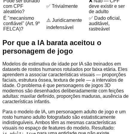
Pode ser burlado
❌ Não — CPF
com CPF
✅ Trivialmente
deve existir e ser
aleatório?
de adulto
É "mecanismo
✅ Dado oficial,
⚠️ Juridicamente
confiável" (Art. 9º
auditável,
indefensável
FELCA)?
rastreável
Por que a IA barata aceitou o
personagem de jogo
Modelos de estimativa de idade por IA são treinados em
datasets de rostos humanos rotulados por faixa etária. Eles
aprendem a associar características visuais — proporções
faciais, estrutura óssea, textura de pele — a intervalos de
idade. O problema é que personagens de jogos 3D
modernos são desenhados deliberadamente com feições
adultas: maxilar definido, proporções maduras, ausência de
características infantis.
Para o modelo de IA, um personagem adulto de jogo e um
rosto humano adulto fotografado são estatisticamente
indistinguíveis. Ambos têm as mesmas características
visuais no espaço de features do modelo. Resultado:
para uma entidade que não existe.
is_adult: true