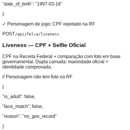
"date_of_birth":
"1997-03-16"
}
✓ Personagem de jogo: CPF rejeitado na RF
POST
/api/felca/liveness
Liveness — CPF + Selfie Oficial
CPF na Receita Federal + comparação com foto em base
governamental. Dupla camada: maioridade oficial +
identidade comprovada.
// Personagem não tem foto na RF
{
"is_adult":
false
,
"face_match":
false
,
"reason":
"no_gov_record"
}