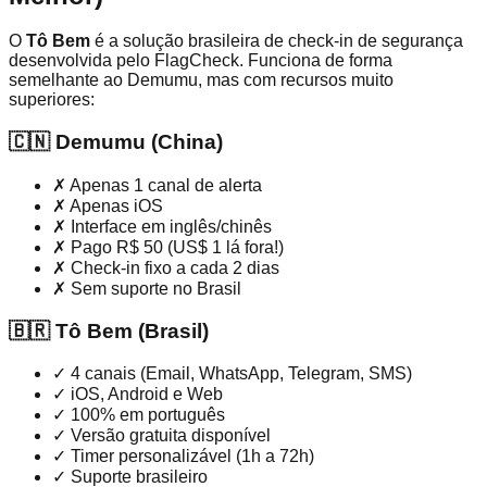
O
Tô Bem
é a solução brasileira de check-in de segurança
desenvolvida pelo FlagCheck. Funciona de forma
semelhante ao Demumu, mas com recursos muito
superiores:
🇨🇳
Demumu (China)
✗
Apenas 1 canal de alerta
✗
Apenas iOS
✗
Interface em inglês/chinês
✗
Pago R$ 50 (US$ 1 lá fora!)
✗
Check-in fixo a cada 2 dias
✗
Sem suporte no Brasil
🇧🇷
Tô Bem (Brasil)
✓
4 canais (Email, WhatsApp, Telegram, SMS)
✓
iOS, Android e Web
✓
100% em português
✓
Versão gratuita disponível
✓
Timer personalizável (1h a 72h)
✓
Suporte brasileiro