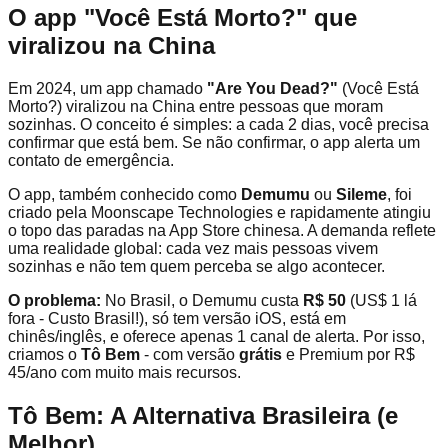
O app "Você Está Morto?" que
viralizou na China
Em 2024, um app chamado
"Are You Dead?"
(Você Está
Morto?) viralizou na China entre pessoas que moram
sozinhas. O conceito é simples: a cada 2 dias, você precisa
confirmar que está bem. Se não confirmar, o app alerta um
contato de emergência.
O app, também conhecido como
Demumu
ou
Sileme
, foi
criado pela Moonscape Technologies e rapidamente atingiu
o topo das paradas na App Store chinesa. A demanda reflete
uma realidade global: cada vez mais pessoas vivem
sozinhas e não tem quem perceba se algo acontecer.
O problema:
No Brasil, o Demumu custa
R$ 50
(US$ 1 lá
fora - Custo Brasil!), só tem versão iOS, está em
chinês/inglês, e oferece apenas 1 canal de alerta. Por isso,
criamos o
Tô Bem
- com versão
grátis
e Premium por R$
45/ano com muito mais recursos.
Tô Bem: A Alternativa Brasileira (e
Melhor)